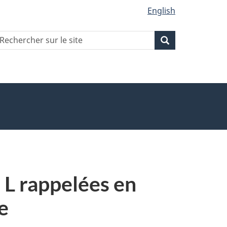
English
echercher
Recherche
Recherche
ur
ite
 L rappelées en
e