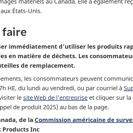
ges matériels au Canada. Elle a également reçu 
aux États-Unis.
 faire
r immédiatement d’utiliser les produits rapp
es en matière de déchets.
Les consommateur
teilles de remplacement.
gnements, les consommateurs peuvent communique
h HE, du lundi au vendredi, ou par courriel
à
Su
siter le
site Web de l’entreprise
et cliquer sur l
appel de produit 2025) au bas de la page
.
anada, de la
Commission américaine de survei
k Products Inc