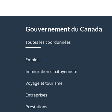
n
e
z
About
Gouvernement du Canada
v
this
o
Toutes les coordonnées
site
t
r
Emplois
Thèmes
et
e
Immigration et citoyenneté
sujets
r
Voyage et tourisme
é
Entreprises
t
Prestations
r