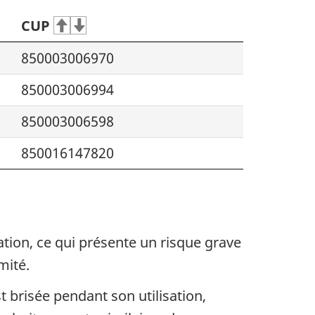
CUP
850003006970
850003006994
850003006598
850016147820
ation, ce qui présente un risque grave
mité.
t brisée pendant son utilisation,