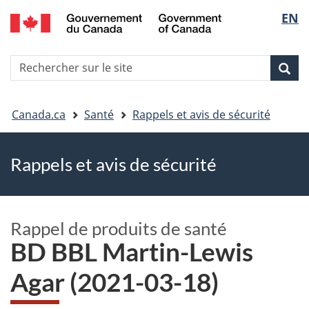
EN
Skip
Skip
Passer
Sélec
to
to
à
main
"About
la
de
R
content
government"
version
Rec
Recherche
s
la
HTML
le
simplifiée
Vous
langu
si
Canada.ca
Santé
Rappels et avis de sécurité
êtes
Rappels et avis de sécurité
ici
Rappel de produits de santé
BD BBL Martin-Lewis
Agar (2021-03-18)