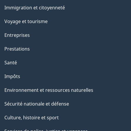
o
et
Immigration et citoyenneté
a
sujets
c
Voyage et tourisme
t
Entreprises
i
o
Prestations
n
Santé
s
u
Impôts
r
Environnement et ressources naturelles
c
e
Sécurité nationale et défense
t
Culture, histoire et sport
t
e