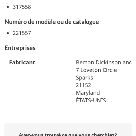
317558
Numéro de modèle ou de catalogue
221557
Entreprises
Fabricant
Becton Dickinson and
7 Loveton Circle
Sparks
21152
Maryland
ÉTATS-UNIS
D
Avez-vous trouvé ce que vous cherchiez?