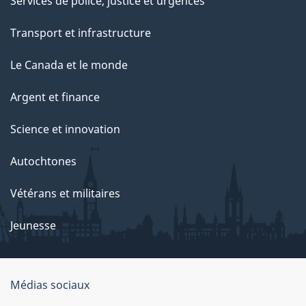
Services de police, justice et urgences
p
Transport et infrastructure
a
g
Le Canada et le monde
e
Argent et finance
Science et innovation
Autochtones
Vétérans et militaires
Jeunesse
Médias sociaux
À