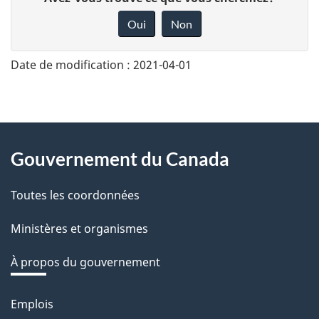
o
Oui
Non
n
n
Date de modification :
2021-04-01
e
z
v
About
o
Gouvernement du Canada
this
t
r
Toutes les coordonnées
site
e
Ministères et organismes
r
é
À propos du gouvernement
t
r
Emplois
Thèmes