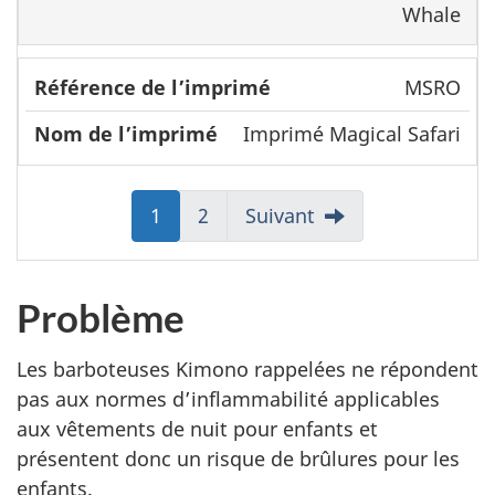
Whale
MSRO
Imprimé Magical Safari
Aller
1
Aller
2
Suivant
à:
à:
Page
Page
Problème
Les
barboteuses Kimono
rappelées ne répondent
pas aux normes d’inflammabilité applicables
aux vêtements de nuit pour enfants et
présentent donc un risque de brûlures pour les
enfants.