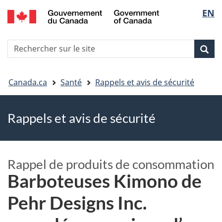
EN
Skip
Skip
Passer
Sélec
to
to
à
main
"About
la
de
R
content
government"
version
Rec
Recherche
s
la
HTML
le
simplifiée
Vous
langu
si
Canada.ca
Santé
Rappels et avis de sécurité
êtes
Rappels et avis de sécurité
ici
Rappel de produits de consommation
Barboteuses Kimono de
Pehr Designs Inc.