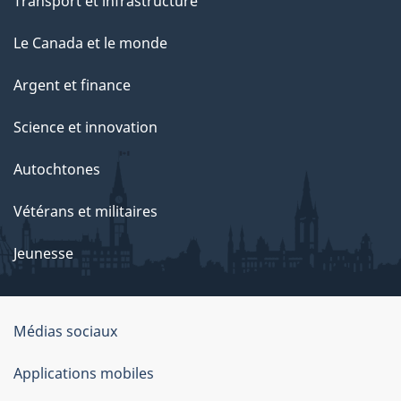
Transport et infrastructure
a
g
Le Canada et le monde
e
Argent et finance
Science et innovation
Autochtones
Vétérans et militaires
Jeunesse
Médias sociaux
À
Applications mobiles
propos