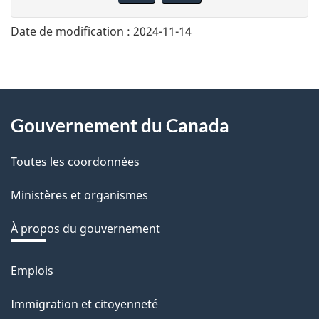
n
n
Date de modification :
2024-11-14
e
z
v
About
o
Gouvernement du Canada
this
t
r
Toutes les coordonnées
site
e
Ministères et organismes
r
é
À propos du gouvernement
t
r
Emplois
Thèmes
o
et
Immigration et citoyenneté
a
sujets