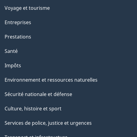
c
Voyage et tourisme
t
Entreprises
i
o
Prestations
n
Santé
s
u
Impôts
r
Environnement et ressources naturelles
c
e
Sécurité nationale et défense
t
Culture, histoire et sport
t
e
Services de police, justice et urgences
p