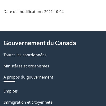
Date de modification :
2021-10-04
About
Gouvernement du Canada
this
Toutes les coordonnées
site
Ministères et organismes
À propos du gouvernement
Emplois
Thèmes
et
Immigration et citoyenneté
sujets