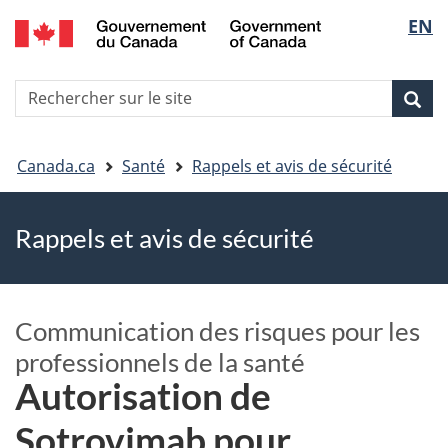
EN
Skip
Skip
Passer
Sélec
to
to
à
main
"About
la
de
R
content
government"
version
Rec
Recherche
s
la
HTML
le
simplifiée
Vous
langu
si
Canada.ca
Santé
Rappels et avis de sécurité
êtes
Rappels et avis de sécurité
ici
Communication des risques pour les
professionnels de la santé
Autorisation de
Sotrovimab pour