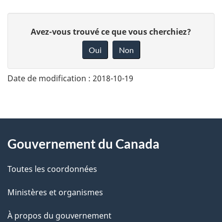
D
Avez-vous trouvé ce que vous cherchiez?
o
Oui
Non
n
n
Date de modification :
2018-10-19
e
z
v
About
o
Gouvernement du Canada
this
t
r
Toutes les coordonnées
site
e
Ministères et organismes
r
é
À propos du gouvernement