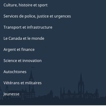
t
Culture, histoire et sport
t
e
Services de police, justice et urgences
p
Transport et infrastructure
a
g
Le Canada et le monde
e
Argent et finance
Science et innovation
Autochtones
Vétérans et militaires
Jeunesse