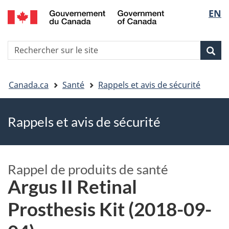
EN
Skip
Skip
Passer
Sélec
to
to
à
main
"About
la
de
R
content
government"
version
Rec
Recherche
s
la
HTML
le
simplifiée
Vous
langu
si
Canada.ca
Santé
Rappels et avis de sécurité
êtes
Rappels et avis de sécurité
ici
Rappel de produits de santé
Argus II Retinal
Prosthesis Kit (2018-09-