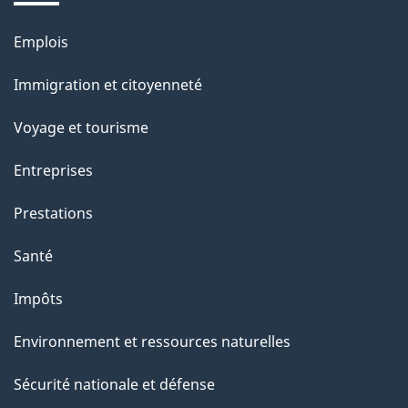
t
r
Emplois
Thèmes
o
et
Immigration et citoyenneté
a
sujets
c
Voyage et tourisme
t
Entreprises
i
o
Prestations
n
Santé
s
u
Impôts
r
Environnement et ressources naturelles
c
e
Sécurité nationale et défense