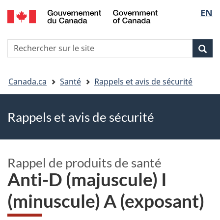
EN
Skip
Skip
Passer
Sélec
to
to
à
main
"About
la
de
R
content
government"
version
Rec
Recherche
s
la
HTML
le
simplifiée
Vous
langu
si
Canada.ca
Santé
Rappels et avis de sécurité
êtes
Rappels et avis de sécurité
ici
Rappel de produits de santé
Anti-D (majuscule) I
(minuscule) A (exposant)