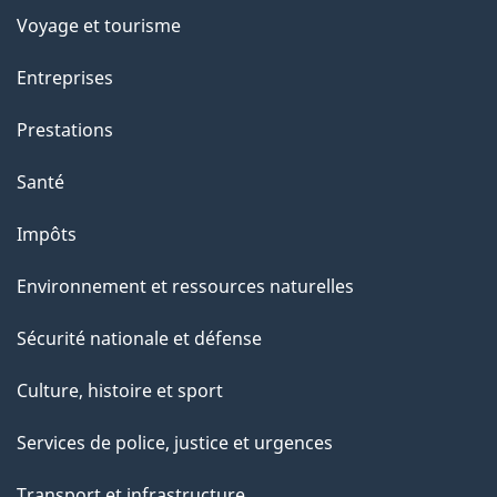
c
Voyage et tourisme
t
Entreprises
i
o
Prestations
n
Santé
s
u
Impôts
r
Environnement et ressources naturelles
c
e
Sécurité nationale et défense
t
Culture, histoire et sport
t
e
Services de police, justice et urgences
p
Transport et infrastructure