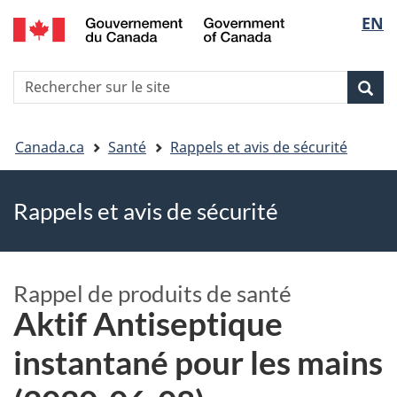
EN
Skip
Skip
Passer
Sélec
to
to
à
main
"About
la
de
R
content
government"
version
Rec
Recherche
s
la
HTML
le
simplifiée
Vous
langu
si
Canada.ca
Santé
Rappels et avis de sécurité
êtes
Rappels et avis de sécurité
ici
Rappel de produits de santé
Aktif Antiseptique
instantané pour les mains