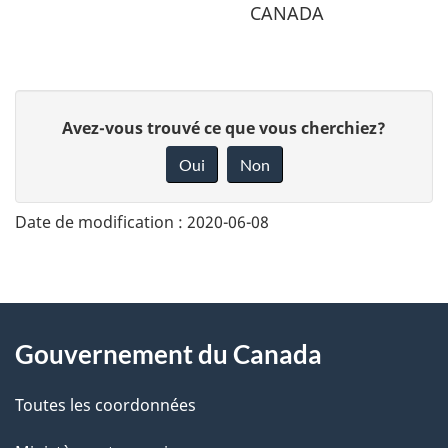
CANADA
D
Avez-vous trouvé ce que vous cherchiez?
o
Oui
Non
n
n
Date de modification :
2020-06-08
e
z
v
About
o
Gouvernement du Canada
this
t
r
Toutes les coordonnées
site
e