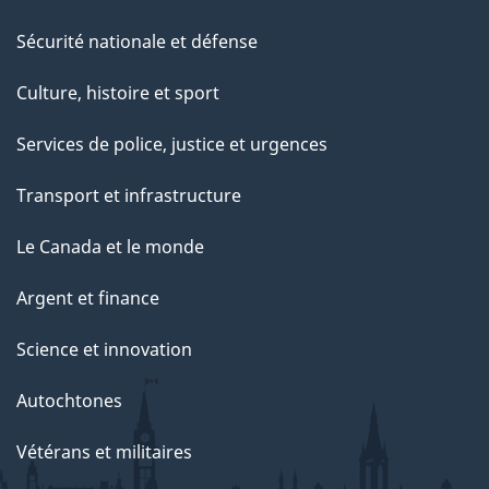
c
e
Sécurité nationale et défense
t
Culture, histoire et sport
t
e
Services de police, justice et urgences
p
Transport et infrastructure
a
g
Le Canada et le monde
e
Argent et finance
Science et innovation
Autochtones
Vétérans et militaires