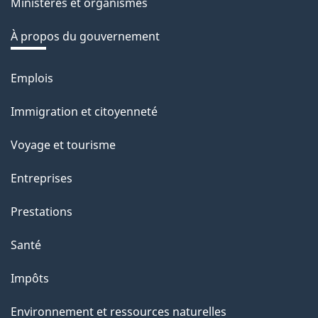
Ministères et organismes
r
é
À propos du gouvernement
t
r
Emplois
Thèmes
o
et
Immigration et citoyenneté
a
sujets
c
Voyage et tourisme
t
Entreprises
i
o
Prestations
n
Santé
s
u
Impôts
r
Environnement et ressources naturelles